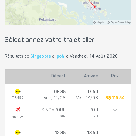
@ Mapbox @ OpenStreetMap
Sélectionnez votre trajet aller
Résultats de
Singapore
à
Ipoh
le
Vendredi, 14 Août 2026
Départ
Arrivée
Prix
06:35
07:50
TR480
Ven, 14/08
Ven, 14/08
S$ 115.54
SINGAPORE
IPOH
SIN
IPH
1h 15m
12:35
13:50