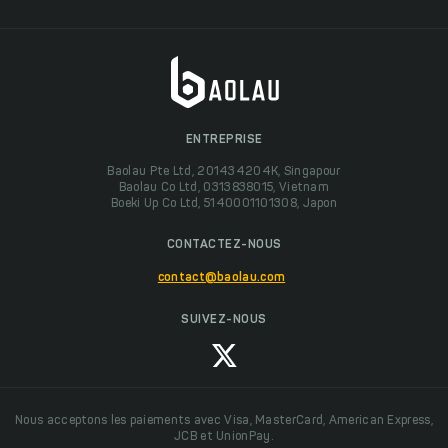
ENTREPRISE
Baolau Pte Ltd, 201434204K, Singapour
Baolau Co Ltd, 0313838015, Vietnam
Boeki Up Co Ltd, 5140001101308, Japon
CONTACTEZ-NOUS
contact@baolau.com
SUIVEZ-NOUS
Nous acceptons les paiements avec Visa, MasterCard, American Express,
JCB et UnionPay.