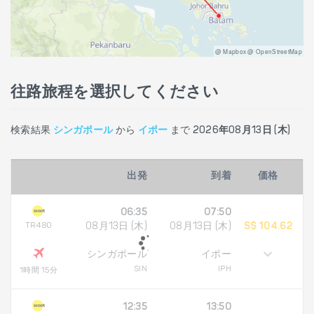
@ Mapbox @ OpenStreetMap
往路旅程を選択してください
検索結果
シンガポール
から
イポー
まで
2026年08月13日 (木)
出発
到着
価格
06:35
07:50
TR480
08月13日 (木)
08月13日 (木)
S$ 104.62
シンガポール
イポー
SIN
IPH
1時間 15分
12:35
13:50