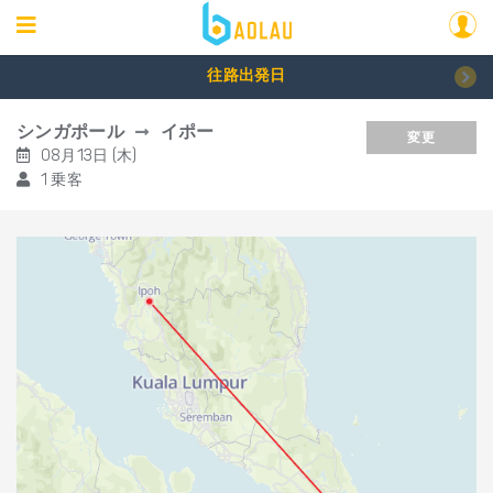
往路出発日
シンガポール
イポー
変更
08月13日 (木)
1 乗客