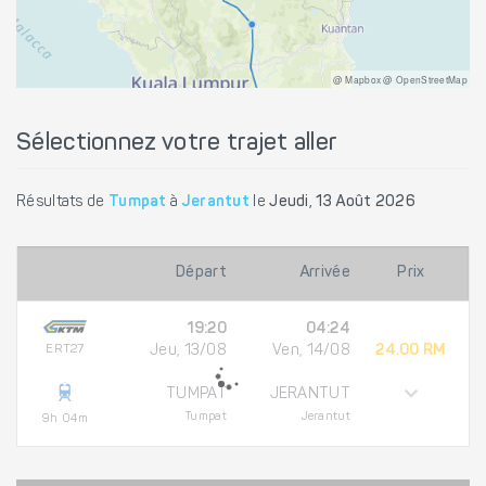
@ Mapbox @ OpenStreetMap
Sélectionnez votre trajet aller
Résultats de
Tumpat
à
Jerantut
le
Jeudi, 13 Août 2026
Départ
Arrivée
Prix
19:20
04:24
ERT27
Jeu, 13/08
Ven, 14/08
24.00 RM
TUMPAT
JERANTUT
Tumpat
Jerantut
9h 04m