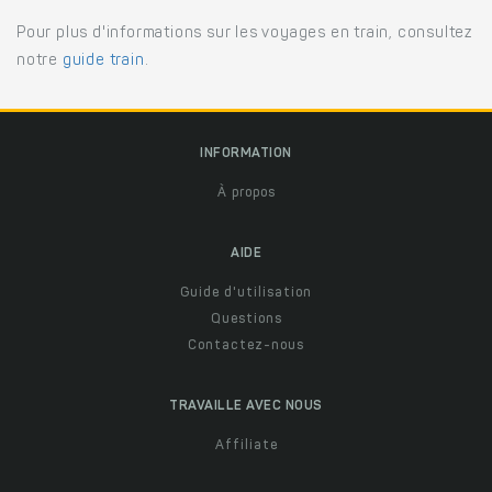
Pour plus d'informations sur les voyages en train, consultez
notre
guide train
.
INFORMATION
À propos
AIDE
Guide d'utilisation
Questions
Contactez-nous
TRAVAILLE AVEC NOUS
Affiliate