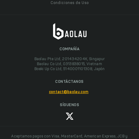
Condiciones de Uso
COMPAÑÍA
Baolau Pte Ltd, 201434204K, Singapur
Baolau Co Ltd, 0313838015, Vietnam
Boeki Up Co Ltd, 5140001101308, Japón
CONTÁCTANOS
contact@baolau.com
SÍGUENOS
Aceptamos pagos con Visa, MasterCard, American Express, JCB y