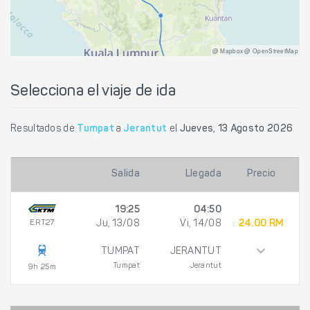
@ Mapbox @ OpenStreetMap
Selecciona el viaje de ida
Resultados de
Tumpat
a
Jerantut
el
Jueves, 13 Agosto 2026
Salida
Llegada
Precio
19:25
04:50
ERT27
Ju, 13/08
Vi, 14/08
24.00 RM
TUMPAT
JERANTUT
Tumpat
Jerantut
9h 25m