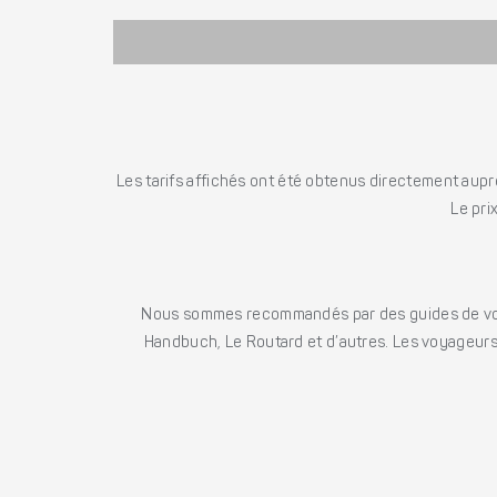
Les tarifs affichés ont été obtenus directement auprè
Le pri
Nous sommes recommandés par des guides de voya
Handbuch, Le Routard et d’autres. Les voyageurs 