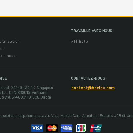
TRAVAILLE AVEC NOUS
utilisation
Affiliate
ns
ez-nous
RISE
CONTACTEZ-NOUS
te Ltd, 201434204K, Singapour
contact@baolau.com
o Ltd, 0313838015, Vietnam
 Co Ltd, 5140001101308, Japon
cceptons les paiements avec Visa, MasterCard, American Express, JCB et Un