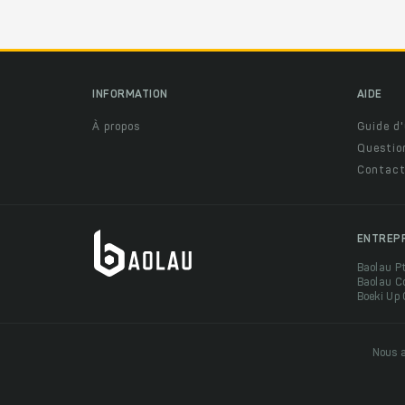
INFORMATION
AIDE
À propos
Guide d'
Questio
Contact
ENTREP
Baolau P
Baolau C
Boeki Up
Nous a