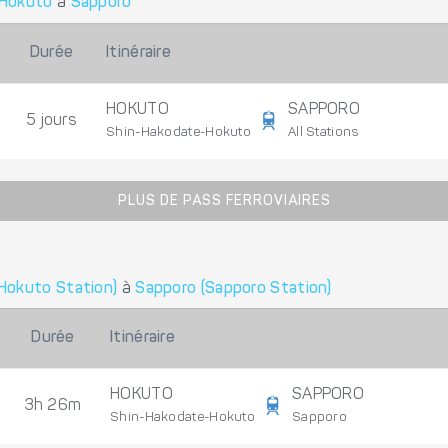
Hokuto
à
Sapporo
Durée
Itinéraire
HOKUTO
SAPPORO
5 jours
Shin-Hakodate-Hokuto
All Stations
PLUS DE PASS FERROVIAIRES
Hokuto Station)
à
Sapporo (Sapporo Station)
Durée
Itinéraire
HOKUTO
SAPPORO
3h 26m
Shin-Hakodate-Hokuto
Sapporo