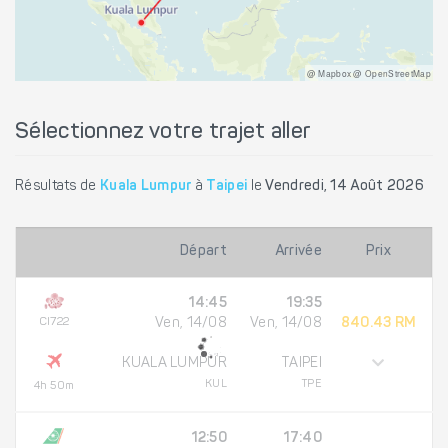
@ Mapbox @ OpenStreetMap
Sélectionnez votre trajet aller
Résultats de
Kuala Lumpur
à
Taipei
le
Vendredi, 14 Août 2026
Départ
Arrivée
Prix
14:45
19:35
CI722
Ven, 14/08
Ven, 14/08
840.43 RM
KUALA LUMPUR
TAIPEI
KUL
TPE
4h 50m
12:50
17:40