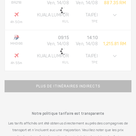
BR218
Ven, 14/08
Ven, 14/08
887.35 RM
KUALA LUMPUR
TAIPEI
KUL
TPE
4h 50m
09:15
14:10
MH366
Ven, 14/08
Ven, 14/08
1,215.81 RM
KUALA LUMPUR
TAIPEI
KUL
TPE
4h 55m
PLUS DE ITINÉRAIRES INDIRECTS
Notre politique tarifaire est transparente
Les tarifs affichés ont été obtenus directement auprès des compagnies de
transport et n’incluent aucune majoration. Veuillez noter que les prix