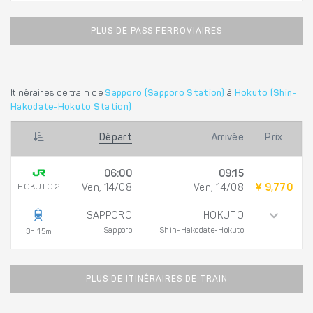
PLUS DE PASS FERROVIAIRES
Itinéraires de train de
Sapporo (Sapporo Station)
à
Hokuto (Shin-
Hakodate-Hokuto Station)
Départ
Arrivée
Prix
06:00
09:15
HOKUTO 2
Ven, 14/08
Ven, 14/08
¥ 9,770
SAPPORO
HOKUTO
Sapporo
Shin-Hakodate-Hokuto
3h 15m
PLUS DE ITINÉRAIRES DE TRAIN