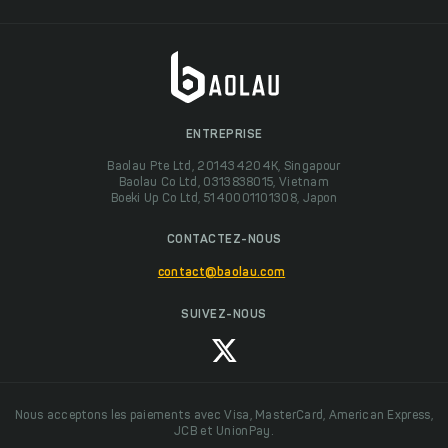
ENTREPRISE
Baolau Pte Ltd, 201434204K, Singapour
Baolau Co Ltd, 0313838015, Vietnam
Boeki Up Co Ltd, 5140001101308, Japon
CONTACTEZ-NOUS
contact@baolau.com
SUIVEZ-NOUS
Nous acceptons les paiements avec Visa, MasterCard, American Express,
JCB et UnionPay.