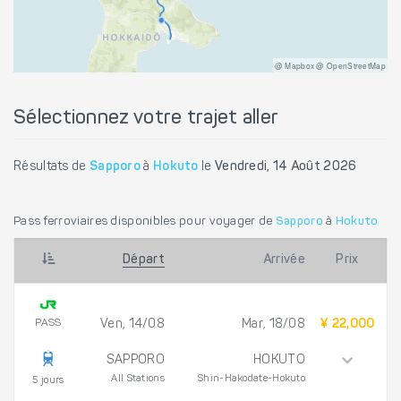
@ Mapbox @ OpenStreetMap
Sélectionnez votre trajet aller
Résultats de
Sapporo
à
Hokuto
le
Vendredi, 14 Août 2026
Pass ferroviaires disponibles pour voyager de
Sapporo
à
Hokuto
Départ
Arrivée
Prix
PASS
Ven, 14/08
Mar, 18/08
¥ 22,000
SAPPORO
HOKUTO
All Stations
Shin-Hakodate-Hokuto
5 jours