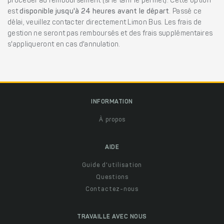
procéder au remboursement (si le tarif le permet). Cette option
est
disponible jusqu'à 24 heures avant le départ
. Passé ce
délai, veuillez contacter directement Limon Bus. Les frais de
gestion ne seront pas remboursés et des frais supplémentaires
s'appliqueront en cas d'annulation.
INFORMATION
À propos
AIDE
Guide d'utilisation
Questions
Contactez-nous
TRAVAILLE AVEC NOUS