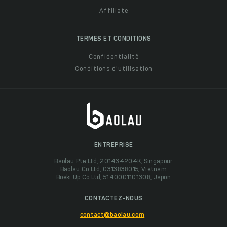
Affiliate
TERMES ET CONDITIONS
Confidentialité
Conditions d'utilisation
ENTREPRISE
Baolau Pte Ltd, 201434204K, Singapour
Baolau Co Ltd, 0313838015, Vietnam
Boeki Up Co Ltd, 5140001101308, Japon
CONTACTEZ-NOUS
contact@baolau.com