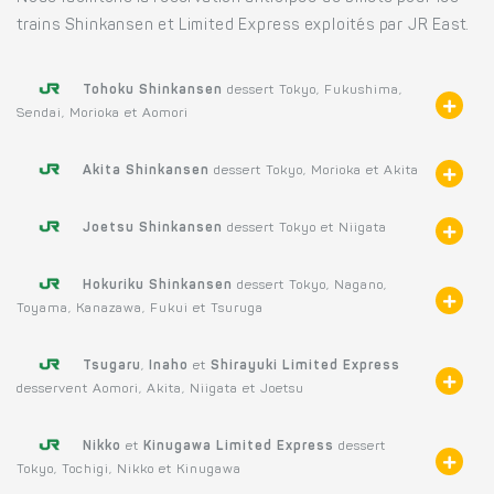
trains Shinkansen et Limited Express exploités par JR East.
Tohoku Shinkansen
dessert Tokyo, Fukushima,
Sendai, Morioka et Aomori
Akita Shinkansen
dessert Tokyo, Morioka et Akita
Joetsu Shinkansen
dessert Tokyo et Niigata
Hokuriku Shinkansen
dessert Tokyo, Nagano,
Toyama, Kanazawa, Fukui et Tsuruga
Tsugaru
,
Inaho
et
Shirayuki Limited Express
desservent Aomori, Akita, Niigata et Joetsu
Nikko
et
Kinugawa Limited Express
dessert
Tokyo, Tochigi, Nikko et Kinugawa