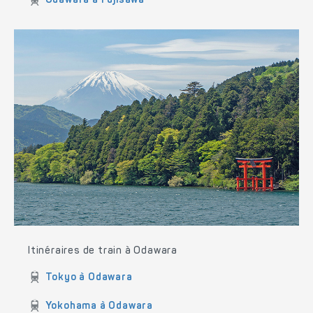
Odawara à Fujisawa
Itinéraires de train à Odawara
Tokyo à Odawara
Yokohama à Odawara