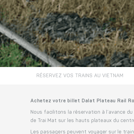
RÉSERVEZ VOS TRAINS AU VIETNAM
Achetez votre billet Dalat Plateau Rail Ro
Nous facilitons la réservation à l’avance du 
de Trai Mat sur les hauts plateaux du cent
Les passagers peuvent voyager sur le train