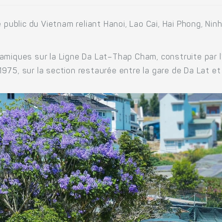
e public du Vietnam reliant Hanoi, Lao Cai, Hai Phong, Nin
amiques sur la Ligne Da Lat–Thap Cham, construite par l
75, sur la section restaurée entre la gare de Da Lat et 