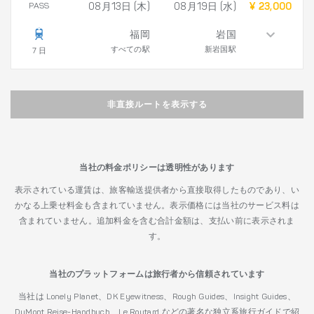
PASS
08月13日 (木)
08月19日 (水)
¥ 23,000
福岡
岩国
すべての駅
新岩国駅
7 日
非直接ルートを表示する
当社の料金ポリシーは透明性があります
表示されている運賃は、旅客輸送提供者から直接取得したものであり、い
かなる上乗せ料金も含まれていません。表示価格には当社のサービス料は
含まれていません。追加料金を含む合計金額は、支払い前に表示されま
す。
当社のプラットフォームは旅行者から信頼されています
当社は Lonely Planet、DK Eyewitness、Rough Guides、Insight Guides、
DuMont Reise-Handbuch、Le Routard などの著名な独立系旅行ガイドで紹