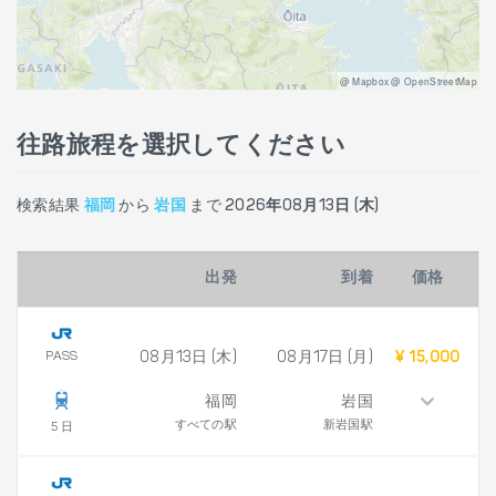
@ Mapbox @ OpenStreetMap
往路旅程を選択してください
検索結果
福岡
から
岩国
まで
2026年08月13日 (木)
出発
到着
価格
PASS
08月13日 (木)
08月17日 (月)
¥ 15,000
福岡
岩国
すべての駅
新岩国駅
5 日