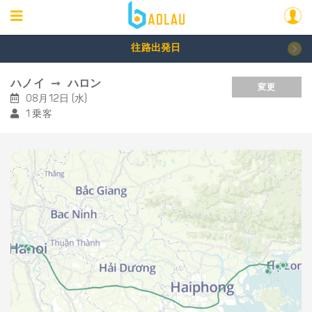
往路出発日
ハノイ
ハロン
変更
08月12日 (水)
1 乗客