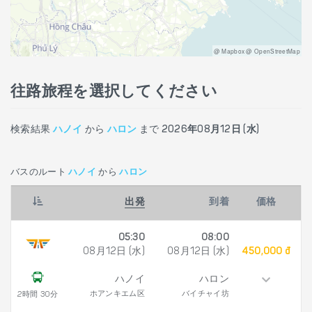
@ Mapbox @ OpenStreetMap
往路旅程を選択してください
検索結果
ハノイ
から
ハロン
まで
2026年08月12日 (水)
バスのルート
ハノイ
から
ハロン
出発
到着
価格
05:30
08:00
08月12日 (水)
08月12日 (水)
450,000 đ
ハノイ
ハロン
ホアンキエム区
バイチャイ坊
2時間 30分