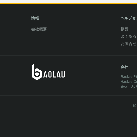
情報
ヘルプセ
会社概要
概要
よくある
お問合せ
会社
Baolau 
Baolau 
Boeki Up
ビ