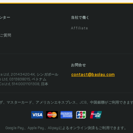
ンター
当社で働く
Affiliate
ご質問
お問合せ
Pte Ltd, 201434204K, シンガポール
contact@baolau.com
Co Ltd, 0313838015, ベトナム
 Co Ltd, 5140001101308, 日本
ザ、マスターカード、アメリカンエキスプレス、JCB、中国銀聯がご利用できま
Google Pay、Apple Pay、Alipayによるオンライン決済もご利用できます。