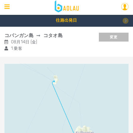
往路出発日
コパンガン島
コタオ島
変更
08月14日 (金)
1 乗客