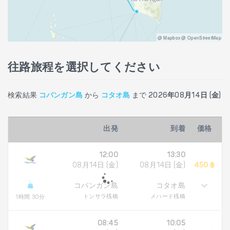
@ Mapbox @ OpenStreetMap
往路旅程を選択してください
検索結果
コパンガン島
から
コタオ島
まで
2026年08月14日 (金)
出発
到着
価格
12:00
13:30
08月14日 (金)
08月14日 (金)
450 ฿
コパンガン島
コタオ島
トンサラ桟橋
メハード桟橋
1時間 30分
08:45
10:05