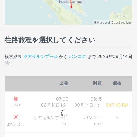
@ Mapbox @ OpenStreetMap
往路旅程を選択してください
検索結果
クアラルンプール
から
バンコク
まで
2026年08月14日
(金)
出発
到着
価格
07:00
08:15
OD520
08月14日 (金)
08月14日 (金)
547.95 RM
クアラルンプール
バンコク
KUL
DMK
2時間 15分