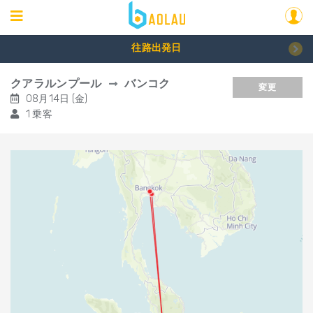
往路出発日
クアラルンプール
バンコク
変更
08月14日 (金)
1 乗客