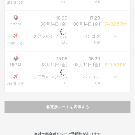
KUL
BKK
2時間 15分
16:00
17:20
MH774
08月14日 (金)
08月14日 (金)
740.85 RM
クアラルンプール
バンコク
KUL
BKK
2時間 20分
15:05
16:20
MH782
08月14日 (金)
08月14日 (金)
927.50 RM
クアラルンプール
バンコク
KUL
BKK
2時間 15分
非直接ルートを表示する
当社の料金ポリシーは透明性があります