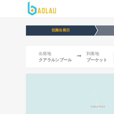
往路出発日
出発地
到着地
クアラルンプール
プーケット