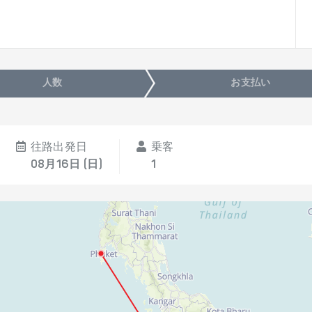
人数
お支払い
往路出発日
乗客
08月16日 (日)
1