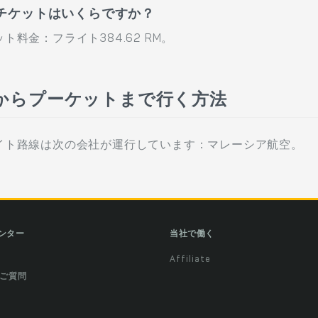
チケットはいくらですか？
料金：フライト384.62 RM。
からプーケットまで行く方法
イト路線は次の会社が運行しています：マレーシア航空。
ンター
当社で働く
Affiliate
ご質問