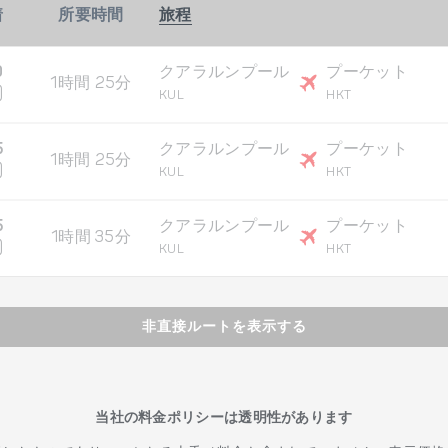
着
所要時間
旅程
0
クアラルンプール
プーケット
1時間 25分
)
KUL
HKT
5
クアラルンプール
プーケット
1時間 25分
)
KUL
HKT
5
クアラルンプール
プーケット
1時間 35分
)
KUL
HKT
非直接ルートを表示する
当社の料金ポリシーは透明性があります