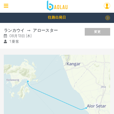
往路出発日
ランカウイ
アロースター
変更
08月13日 (木)
1 乗客