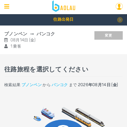
往路出発日
プノンペン
バンコク
変更
08月14日 (金)
1 乗客
往路旅程を選択してください
検索結果
プノンペン
から
バンコク
まで
2026年08月14日 (金)