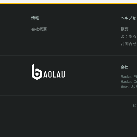
情報
ヘルプセ
会社概要
概要
よくある
お問合せ
会社
Baolau 
Baolau 
Boeki Up
ビ