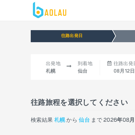
往路出発日
出発地
到着地
往路出発
札幌
仙台
08月12日
往路旅程を選択してください
検索結果
札幌
から
仙台
まで
2026年08月