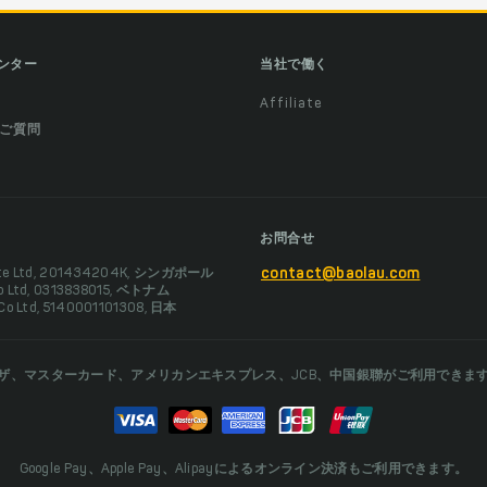
ンター
当社で働く
Affiliate
ご質問
お問合せ
Pte Ltd, 201434204K, シンガポール
contact@baolau.com
Co Ltd, 0313838015, ベトナム
 Co Ltd, 5140001101308, 日本
ザ、マスターカード、アメリカンエキスプレス、JCB、中国銀聯がご利用できま
Google Pay、Apple Pay、Alipayによるオンライン決済もご利用できます。