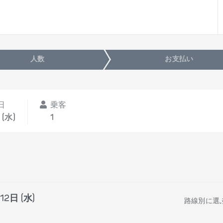
人数
お支払い
日
乗客
 (水)
1
12日 (水)
路線別に選