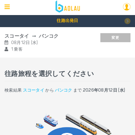
往路出発日
スコータイ
バンコク
変更
08月12日 (水)
1 乗客
往路旅程を選択してください
検索結果
スコータイ
から
バンコク
まで
2026年08月12日 (水)