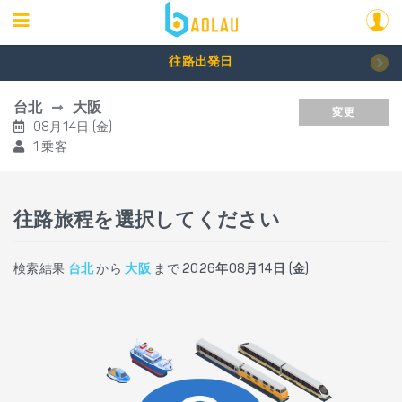
往路出発日
台北
大阪
変更
08月14日 (金)
1 乗客
往路旅程を選択してください
検索結果
台北
から
大阪
まで
2026年08月14日 (金)