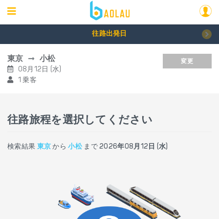
往路出発日
東京
小松
変更
08月12日 (水)
1 乗客
往路旅程を選択してください
検索結果
東京
から
小松
まで
2026年08月12日 (水)