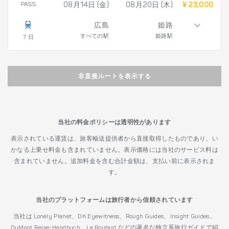
PASS
08月14日 (金)
08月20日 (木)
¥ 23,000
広島
姫路
すべての駅
姫路駅
7 日
非直接ルートを表示する
当社の料金ポリシーは透明性があります
表示されている運賃は、旅客輸送提供者から直接取得したものであり、い
かなる上乗せ料金も含まれていません。表示価格には当社のサービス料は
含まれていません。追加料金を含む合計金額は、支払い前に表示されま
す。
当社のプラットフォームは旅行者から信頼されています
当社は Lonely Planet、DK Eyewitness、Rough Guides、Insight Guides、
DuMont Reise-Handbuch、Le Routard などの著名な独立系旅行ガイドで紹