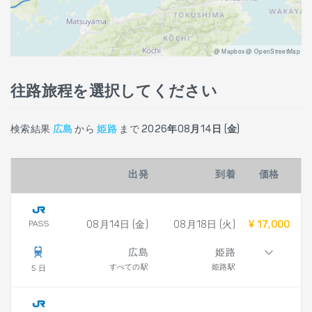
@ Mapbox @ OpenStreetMap
往路旅程を選択してください
検索結果
広島
から
姫路
まで
2026年08月14日 (金)
出発
到着
価格
PASS
08月14日 (金)
08月18日 (火)
¥ 17,000
広島
姫路
すべての駅
姫路駅
5 日