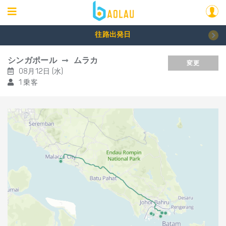
往路出発日
シンガポール
ムラカ
変更
08月12日 (水)
1 乗客