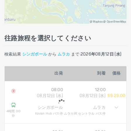
@ Mapbox @ OpenStreetMap
往路旅程を選択してください
検索結果
シンガポール
から
ムラカ
まで
2026年08月12日 (水)
出発
到着
価格
08:00
12:00
08月12日 (水)
08月12日 (水)
S$ 29.00
シンガポール
ムラカ
4時間 00
Kovan Hub バス停
ムラカ州 セントラル バス停
分