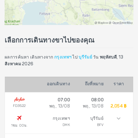
@ Mapbox @ OpenStreetMap
เลือกการเดินทางขาไปของคุณ
ผลการค้นหา เดินทางจาก
กรุงเทพฯ
ไป
บุรีรัมย์
วัน
พฤหัสบดี, 13
สิงหาคม 2026
ออกเดินทาง
ถึงที่หมาย
ราคา
07:00
08:00
FD3522
พฤ., 13/08
พฤ., 13/08
2,054 ฿
กรุงเทพฯ
บุรีรัมย์
DMK
BFV
1ชม. 00น.