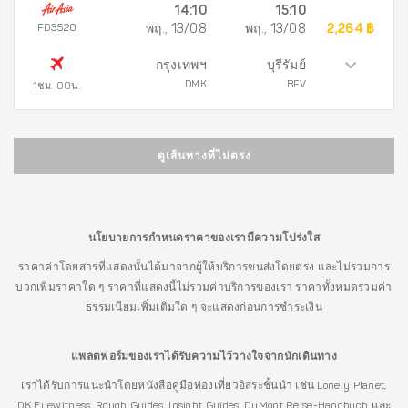
14:10
15:10
FD3520
พฤ., 13/08
พฤ., 13/08
2,264 ฿
กรุงเทพฯ
บุรีรัมย์
DMK
BFV
1ชม. 00น.
ดูเส้นทางที่ไม่ตรง
นโยบายการกำหนดราคาของเรามีความโปร่งใส
ราคาค่าโดยสารที่แสดงนั้นได้มาจากผู้ให้บริการขนส่งโดยตรง และไม่รวมการ
บวกเพิ่มราคาใด ๆ ราคาที่แสดงนี้ไม่รวมค่าบริการของเรา ราคาทั้งหมดรวมค่า
ธรรมเนียมเพิ่มเติมใด ๆ จะแสดงก่อนการชำระเงิน
แพลตฟอร์มของเราได้รับความไว้วางใจจากนักเดินทาง
เราได้รับการแนะนำโดยหนังสือคู่มือท่องเที่ยวอิสระชั้นนำ เช่น Lonely Planet,
DK Eyewitness, Rough Guides, Insight Guides, DuMont Reise-Handbuch และ