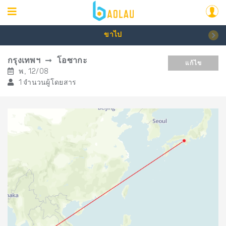
ขาไป
กรุงเทพฯ
โอซากะ
แก้ไข
พ., 12/08
1 จำนวนผู้โดยสาร