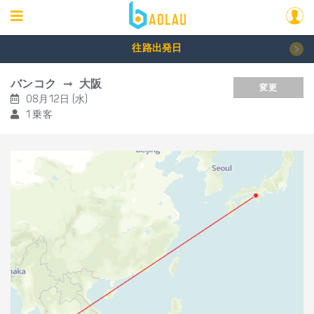
往路出発日
バンコク
大阪
変更
08月12日 (水)
1 乗客