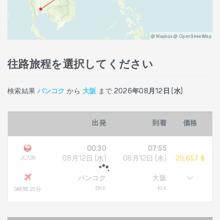
@ Mapbox @ OpenStreetMap
往路旅程を選択してください
検索結果
バンコク
から
大阪
まで
2026年08月12日 (水)
出発
到着
価格
00:30
07:55
JL728
08月12日 (水)
08月12日 (水)
29,657 ฿
バンコク
大阪
BKK
KIX
5時間 25分