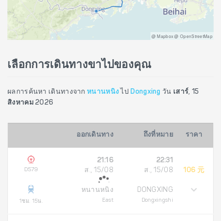
@ Mapbox @ OpenStreetMap
เลือกการเดินทางขาไปของคุณ
ผลการค้นหา เดินทางจาก
หนานหนิง
ไป
Dongxing
วัน
เสาร์, 15
สิงหาคม 2026
ออกเดินทาง
ถึงที่หมาย
ราคา
21:16
22:31
D579
ส., 15/08
ส., 15/08
106 元
หนานหนิง
DONGXING
East
Dongxingshi
1ชม. 15น.