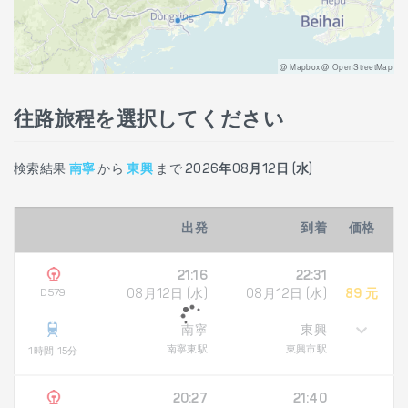
@ Mapbox @ OpenStreetMap
往路旅程を選択してください
検索結果
南寧
から
東興
まで
2026年08月12日 (水)
出発
到着
価格
21:16
22:31
D579
08月12日 (水)
08月12日 (水)
89 元
南寧
東興
南寧東駅
東興市駅
1時間 15分
20:27
21:40