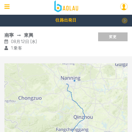
往路出発日
南寧
東興
変更
08月12日 (水)
1 乗客