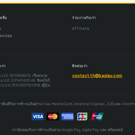
เหลือ
ร่วมงานกับเรา
ำ
Affiliate
พบบ่อย
งเรา
ติดต่อเรา
o Ltd, 0313838015, เวียดนาม
contact.th@baolau.com
te Ltd, 201434204K, สิงคโปร์
Co Ltd, 5140001101308, ญี่ปุ่น
รายินดีรับการชำระเงินผ่าน Visa, MasterCard, American Express, JCB และ UnionP
เรายังยอมรับการชำระเงินผ่าน Google Pay, Apple Pay และ พร้อมเพย์