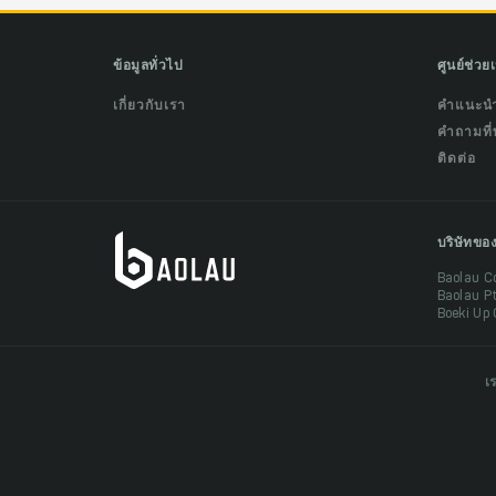
ข้อมูลทั่วไป
ศูนย์ช่วย
เกี่ยวกับเรา
คำแนะน
คำถามที่
ติดต่อ
บริษัทขอ
Baolau C
Baolau P
Boeki Up 
เ