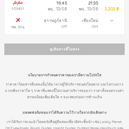
19:45
21:35
FD5421
พฤ., 13/08
พฤ., 13/08
3,202 ฿
สุราษฎร์ธานี
เชียงใหม่
URT
CNX
1ชม. 50น.
ดูเส้นทางที่ไม่ตรง
นโยบายการกำหนดราคาของเรามีความโปร่งใส
ราคาค่าโดยสารที่แสดงนั้นได้มาจากผู้ให้บริการขนส่งโดยตรง และไม่รวมการ
บวกเพิ่มราคาใด ๆ ราคาที่แสดงนี้ไม่รวมค่าบริการของเรา ราคาทั้งหมดรวมค่า
ธรรมเนียมเพิ่มเติมใด ๆ จะแสดงก่อนการชำระเงิน
แพลตฟอร์มของเราได้รับความไว้วางใจจากนักเดินทาง
เราได้รับการแนะนำโดยหนังสือคู่มือท่องเที่ยวอิสระชั้นนำ เช่น Lonely Planet,
DK Eyewitness, Rough Guides, Insight Guides, DuMont Reise-Handbuch และ