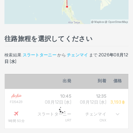
@ Mapbox @ OpenStreetMap
往路旅程を選択してください
検索結果
スラートターニー
から
チェンマイ
まで
2026年08月12
日 (水)
出発
到着
価格
10:45
12:35
FD5423
08月12日 (水)
08月12日 (水)
3,193 ฿
スラートターニー
チェンマイ
URT
CNX
1時間 50分