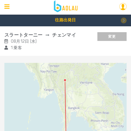
往路出発日
スラートターニー
チェンマイ
変更
08月12日 (水)
1 乗客