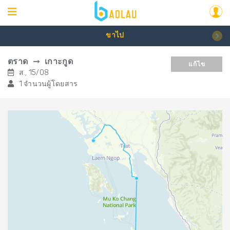
ขาไป
ตราด
เกาะกูด
แก้ไข
ส., 15/08
1 จำนวนผู้โดยสาร