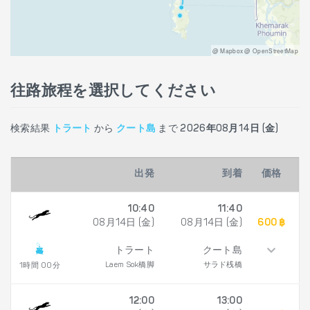
@ Mapbox @ OpenStreetMap
往路旅程を選択してください
検索結果
トラート
から
クート島
まで
2026年08月14日 (金)
出発
到着
価格
10:40
11:40
08月14日 (金)
08月14日 (金)
600 ฿
トラート
クート島
Laem Sok橋脚
サラド桟橋
1時間 00分
12:00
13:00