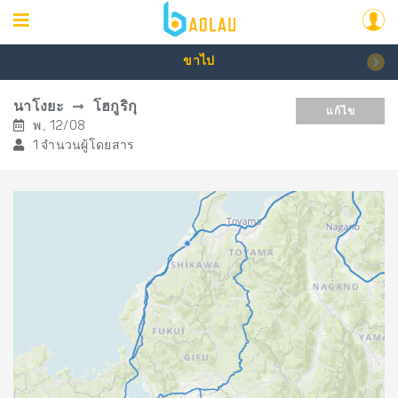
ขาไป
นาโงยะ
โฮกูริกุ
แก้ไข
พ., 12/08
1 จำนวนผู้โดยสาร