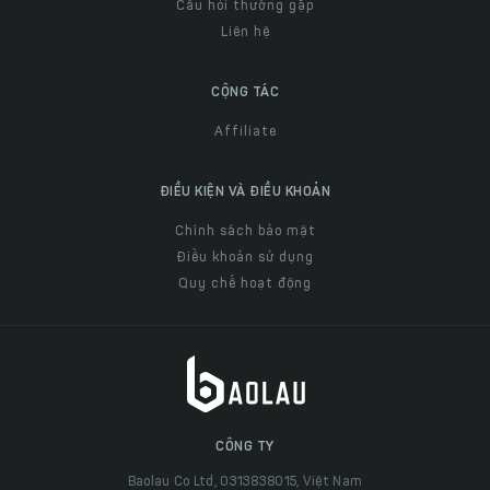
Câu hỏi thường gặp
Liên hệ
CỘNG TÁC
Affiliate
ĐIỀU KIỆN VÀ ĐIỀU KHOẢN
Chính sách bảo mật
Điều khoản sử dụng
Quy chế hoạt động
CÔNG TY
Baolau Co Ltd, 0313838015, Việt Nam