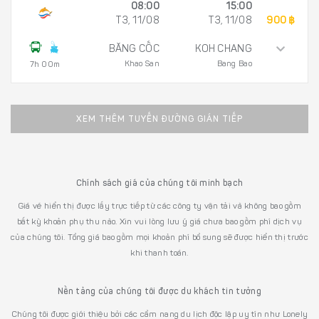
08:00
15:00
T3, 11/08
T3, 11/08
900 ฿
BĂNG CỐC
KOH CHANG
Khao San
Bang Bao
7h 00m
XEM THÊM TUYẾN ĐƯỜNG GIÁN TIẾP
Chính sách giá của chúng tôi minh bạch
Giá vé hiển thị được lấy trực tiếp từ các công ty vận tải và không bao gồm
bất kỳ khoản phụ thu nào. Xin vui lòng lưu ý giá chưa bao gồm phí dịch vụ
của chúng tôi. Tổng giá bao gồm mọi khoản phí bổ sung sẽ được hiển thị trước
khi thanh toán.
Nền tảng của chúng tôi được du khách tin tưởng
Chúng tôi được giới thiệu bởi các cẩm nang du lịch độc lập uy tín như Lonely