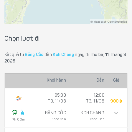
@ Mapbox @ OpenStreetMap
Chọn lượt đi
Kết quả từ
Băng Cốc
đến
Koh Chang
ngày đi
Thứ ba, 11 Tháng 8
2026
Khởi hành
Đến
Giá
05:00
12:00
T3, 11/08
T3, 11/08
900 ฿
BĂNG CỐC
KOH CHANG
Khao San
Bang Bao
7h 00m