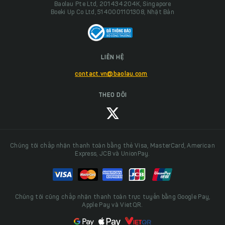
Baolau Pte Ltd, 201434204K, Singapore
Boeki Up Co Ltd, 5140001101308, Nhật Bản
LIÊN HỆ
contact.vn@baolau.com
THEO DÕI
Chúng tôi chấp nhận thanh toán bằng thẻ Visa, MasterCard, American
Express, JCB và UnionPay.
Chúng tôi cũng chấp nhận thanh toán trực tuyến bằng Google Pay,
Apple Pay và VietQR.