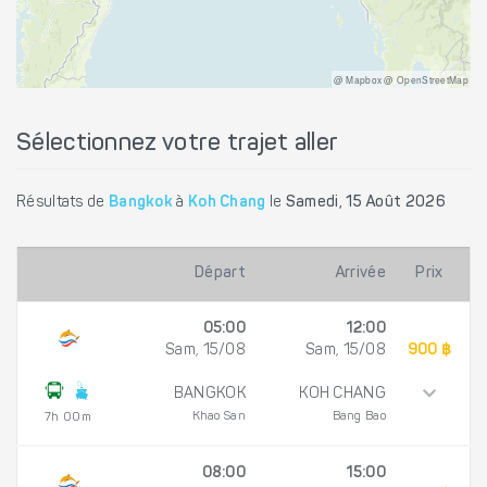
@ Mapbox @ OpenStreetMap
Sélectionnez votre trajet aller
Résultats de
Bangkok
à
Koh Chang
le
Samedi, 15 Août 2026
Départ
Arrivée
Prix
05:00
12:00
Sam, 15/08
Sam, 15/08
900 ฿
BANGKOK
KOH CHANG
Khao San
Bang Bao
7h 00m
08:00
15:00