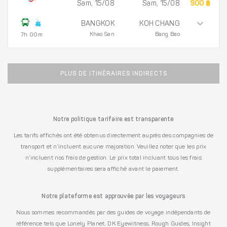
Sam, 15/08
Sam, 15/08
900 ฿
BANGKOK
KOH CHANG
Khao San
Bang Bao
7h 00m
PLUS DE ITINÉRAIRES INDIRECTS
Notre politique tarifaire est transparente
Les tarifs affichés ont été obtenus directement auprès des compagnies de
transport et n’incluent aucune majoration. Veuillez noter que les prix
n’incluent nos frais de gestion. Le prix total incluant tous les frais
supplémentaires sera affiché avant le paiement.
Notre plateforme est approuvée par les voyageurs
Nous sommes recommandés par des guides de voyage indépendants de
référence tels que Lonely Planet, DK Eyewitness, Rough Guides, Insight