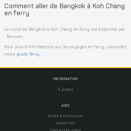
Comment aller de Bangkok à Koh Chang
en ferry
La route de Bangkok à Koh Chang en ferry est exploitée par
: Boonsiri.
Pour plus d'informations sur les voyages en ferry, consultez
notre
guide ferry
.
INFORMATION
À propos
AIDE
Guide d'utilisation
Questions
Contactez-nous