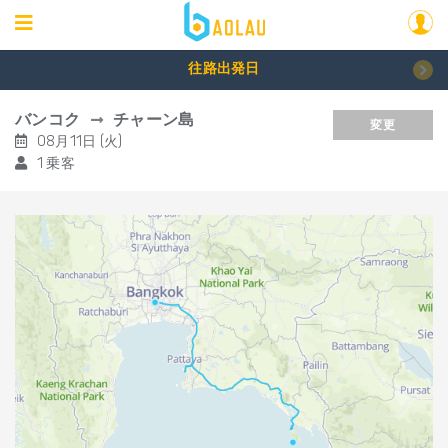
往路出発日
バンコク
チャーン島
変更
08月11日 (火)
1 乗客