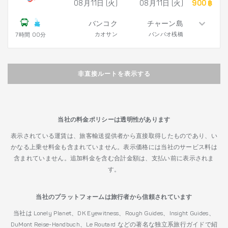
08月11日 (火)
08月11日 (火)
900 ฿
バンコク
チャーン島
カオサン
バンバオ桟橋
7時間 00分
非直接ルートを表示する
当社の料金ポリシーは透明性があります
表示されている運賃は、旅客輸送提供者から直接取得したものであり、い
かなる上乗せ料金も含まれていません。表示価格には当社のサービス料は
含まれていません。追加料金を含む合計金額は、支払い前に表示されま
す。
当社のプラットフォームは旅行者から信頼されています
当社は Lonely Planet、DK Eyewitness、Rough Guides、Insight Guides、
DuMont Reise-Handbuch、Le Routard などの著名な独立系旅行ガイドで紹