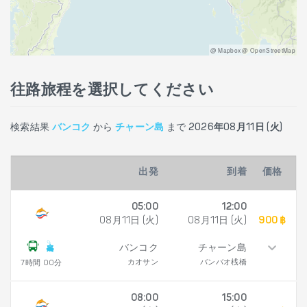
@ Mapbox @ OpenStreetMap
往路旅程を選択してください
検索結果
バンコク
から
チャーン島
まで
2026年08月11日 (火)
出発
到着
価格
05:00
12:00
08月11日 (火)
08月11日 (火)
900 ฿
バンコク
チャーン島
カオサン
バンバオ桟橋
7時間 00分
08:00
15:00