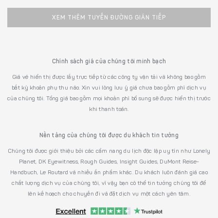
XEM THÊM TUYẾN ĐƯỜNG GIÁN TIẾP
Chính sách giá của chúng tôi minh bạch
Giá vé hiển thị được lấy trực tiếp từ các công ty vận tải và không bao gồm
bất kỳ khoản phụ thu nào. Xin vui lòng lưu ý giá chưa bao gồm phí dịch vụ
của chúng tôi. Tổng giá bao gồm mọi khoản phí bổ sung sẽ được hiển thị trước
khi thanh toán.
Nền tảng của chúng tôi được du khách tin tưởng
Chúng tôi được giới thiệu bởi các cẩm nang du lịch độc lập uy tín như Lonely
Planet, DK Eyewitness, Rough Guides, Insight Guides, DuMont Reise-
Handbuch, Le Routard và nhiều ấn phẩm khác. Du khách luôn đánh giá cao
chất lượng dịch vụ của chúng tôi, vì vậy bạn có thể tin tưởng chúng tôi để
lên kế hoạch cho chuyến đi và đặt dịch vụ một cách yên tâm.