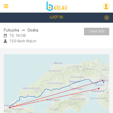
LƯỢT ĐI
Fukuoka
Osaka
THAY ĐỔI
T6, 14/08
1 Số Hành Khách