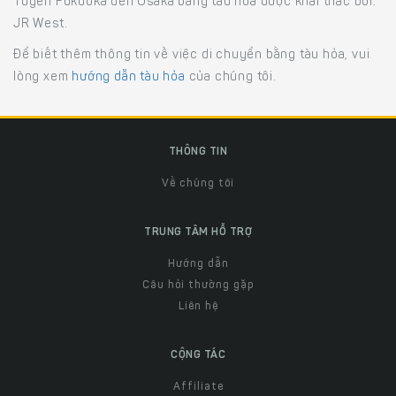
Tuyến Fukuoka đến Osaka bằng tàu hỏa được khai thác bởi:
JR West.
Để biết thêm thông tin về việc di chuyển bằng tàu hỏa, vui
lòng xem
hướng dẫn tàu hỏa
của chúng tôi.
THÔNG TIN
Về chúng tôi
TRUNG TÂM HỖ TRỢ
Hướng dẫn
Câu hỏi thường gặp
Liên hệ
CỘNG TÁC
Affiliate