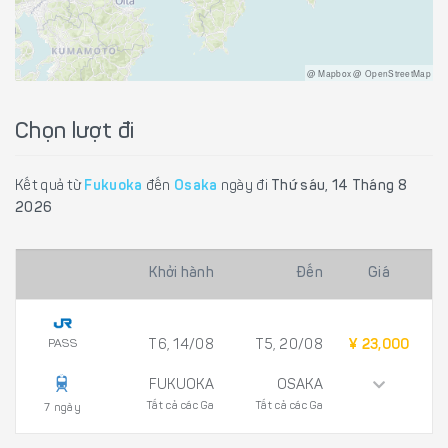
@ Mapbox @ OpenStreetMap
Chọn lượt đi
Kết quả từ
Fukuoka
đến
Osaka
ngày đi
Thứ sáu, 14 Tháng 8
2026
Khởi hành
Đến
Giá
PASS
T6, 14/08
T5, 20/08
¥ 23,000
FUKUOKA
OSAKA
Tất cả các Ga
Tất cả các Ga
7 ngày