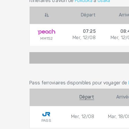
Itinéraires d'avion de
Fukuoka
à
Osaka
Départ
Arri
07:25
08:
Mer, 12/08
Mer, 12/
MM152
Pass ferroviaires disponibles pour voyager de
Départ
Arrivé
Mer, 12/08
Mar, 18/0
PASS