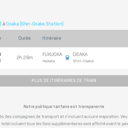
)
à
Osaka (Shin-Osaka Station)
e
Durée
Itinéraire
8
FUKUOKA
OSAKA
2h 28m
8
Hakata
Shin-Osaka
PLUS DE ITINÉRAIRES DE TRAIN
Notre politique tarifaire est transparente
s des compagnies de transport et n’incluent aucune majoration. Veuill
x total incluant tous les frais supplémentaires sera affiché avant le pa