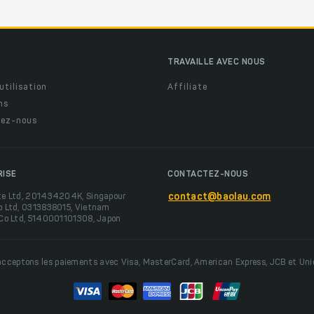
TRAVAILLE AVEC NOUS
utilisation
Affiliate
ns
ez-nous
RISE
CONTACTEZ-NOUS
te Ltd, 201434204K, Singapour
contact@baolau.com
o Ltd, 0313838015, Vietnam
 Co Ltd, 5140001101308, Japon
cceptons les paiements avec Visa, MasterCard, American Express, JCB et Un