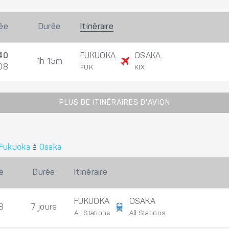
vée
Durée
Itinéraire
40
FUKUOKA
OSAKA
1h 15m
08
FUK
KIX
PLUS DE ITINÉRAIRES D'AVION
Fukuoka
à
Osaka
e
Durée
Itinéraire
FUKUOKA
OSAKA
8
7 jours
All Stations
All Stations