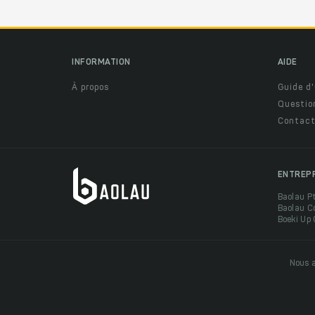
INFORMATION
AIDE
À propos
Guide d'
Questio
Contact
ENTREP
Baolau P
Baolau C
Boeki Up
Nous a