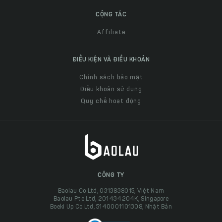
CỘNG TÁC
Affiliate
ĐIỀU KIỆN VÀ ĐIỀU KHOẢN
Chính sách bảo mật
Điều khoản sử dụng
Quy chế hoạt động
CÔNG TY
Baolau Co Ltd, 0313838015, Việt Nam
Baolau Pte Ltd, 201434204K, Singapore
Boeki Up Co Ltd, 5140001101308, Nhật Bản