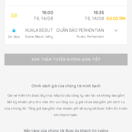
16:00
16:35
T6, 14/08
T6, 14/08
60.00 RM
KUALA BESUT
QUẦN ĐẢO PERHENTIAN
Kuala Besut Jetty
Pulau Perhentian
0h 35m
XEM THÊM TUYẾN ĐƯỜNG GIÁN TIẾP
Chính sách giá của chúng tôi minh bạch
Giá vé hiển thị được lấy trực tiếp từ các công ty vận tải và không bao gồm
bất kỳ khoản phụ thu nào. Xin vui lòng lưu ý giá chưa bao gồm phí dịch vụ
của chúng tôi. Tổng giá bao gồm mọi khoản phí bổ sung sẽ được hiển thị trước
khi thanh toán.
Nền tảng của chúng tôi được du khách tin tưởng