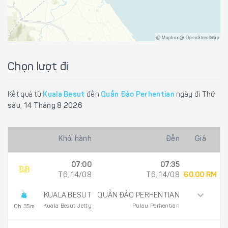
@ Mapbox @ OpenStreetMap
Chọn lượt đi
Kết quả từ
Kuala Besut
đến
Quần Đảo Perhentian
ngày đi
Thứ
sáu, 14 Tháng 8 2026
Khởi hành
Đến
Giá
07:00
07:35
T6, 14/08
T6, 14/08
60.00 RM
KUALA BESUT
QUẦN ĐẢO PERHENTIAN
Kuala Besut Jetty
Pulau Perhentian
0h 35m