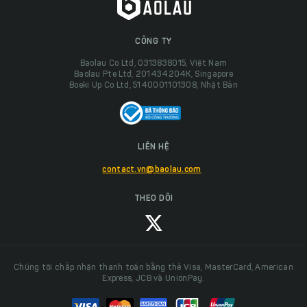
CÔNG TY
Baolau Co Ltd, 0313838015, Việt Nam
Baolau Pte Ltd, 201434204K, Singapore
Boeki Up Co Ltd, 5140001101308, Nhật Bản
LIÊN HỆ
contact.vn@baolau.com
THEO DÕI
Chúng tôi chấp nhận thanh toán bằng thẻ Visa, MasterCard, American
Express, JCB và UnionPay.