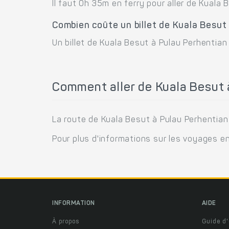
Il faut 0h 35m en ferry pour aller de Kuala 
Combien coûte un billet de Kuala Besut
Un billet de Kuala Besut à Pulau Perhentian
Comment aller de Kuala Besut 
La route de Kuala Besut à Pulau Perhentian 
Pour plus d'informations sur les voyages e
INFORMATION
AIDE
À propos
Guide d'