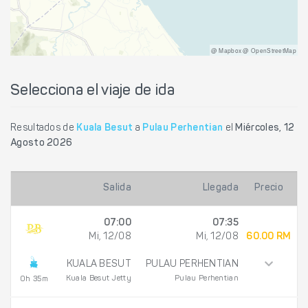
@ Mapbox @ OpenStreetMap
Selecciona el viaje de ida
Resultados de
Kuala Besut
a
Pulau Perhentian
el
Miércoles, 12
Agosto 2026
Salida
Llegada
Precio
07:00
07:35
Mi, 12/08
Mi, 12/08
60.00 RM
KUALA BESUT
PULAU PERHENTIAN
Kuala Besut Jetty
Pulau Perhentian
0h 35m