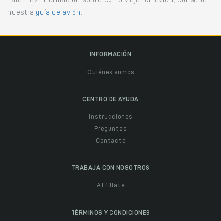
Para más información sobre cómo viajar en avión, consulta
nuestra
guía de avión
.
INFORMACIÓN
Quiénes somos
CENTRO DE AYUDA
Instrucciones
Preguntas
Contacto
TRABAJA CON NOSOTROS
Affiliate
TÉRMINOS Y CONDICIONES