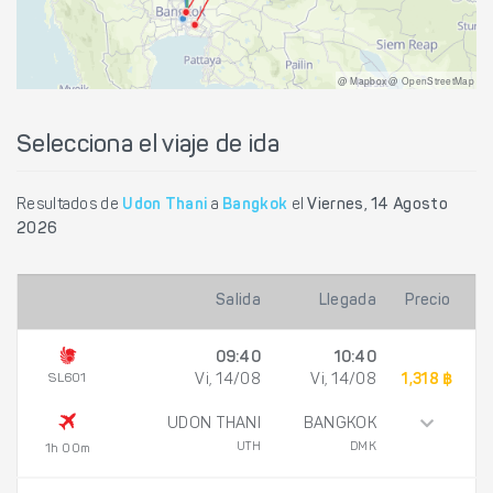
@ Mapbox @ OpenStreetMap
Selecciona el viaje de ida
Resultados de
Udon Thani
a
Bangkok
el
Viernes, 14 Agosto
2026
Salida
Llegada
Precio
09:40
10:40
SL601
Vi, 14/08
Vi, 14/08
1,318 ฿
UDON THANI
BANGKOK
UTH
DMK
1h 00m