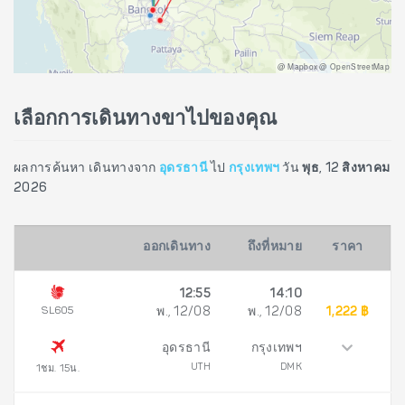
@ Mapbox @ OpenStreetMap
เลือกการเดินทางขาไปของคุณ
ผลการค้นหา เดินทางจาก
อุดรธานี
ไป
กรุงเทพฯ
วัน
พุธ, 12 สิงหาคม
2026
ออกเดินทาง
ถึงที่หมาย
ราคา
12:55
14:10
SL605
พ., 12/08
พ., 12/08
1,222 ฿
อุดรธานี
กรุงเทพฯ
UTH
DMK
1ชม. 15น.