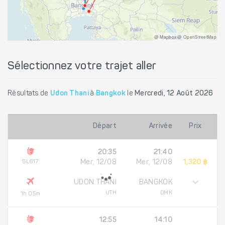
@ Mapbox @ OpenStreetMap
Sélectionnez votre trajet aller
Résultats de
Udon Thani
à
Bangkok
le
Mercredi, 12 Août 2026
Départ
Arrivée
Prix
20:35
21:40
SL617
Mer, 12/08
Mer, 12/08
1,320 ฿
UDON THANI
BANGKOK
UTH
DMK
1h 05m
12:55
14:10