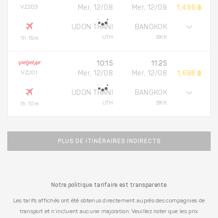
VZ203
Mer, 12/08
Mer, 12/08
1,496 ฿
UDON THANI
BANGKOK
UTH
BKK
1h 15m
10:15
11:25
VZ201
Mer, 12/08
Mer, 12/08
1,698 ฿
UDON THANI
BANGKOK
UTH
BKK
1h 10m
PLUS DE ITINÉRAIRES INDIRECTS
Notre politique tarifaire est transparente
Les tarifs affichés ont été obtenus directement auprès des compagnies de
transport et n’incluent aucune majoration. Veuillez noter que les prix