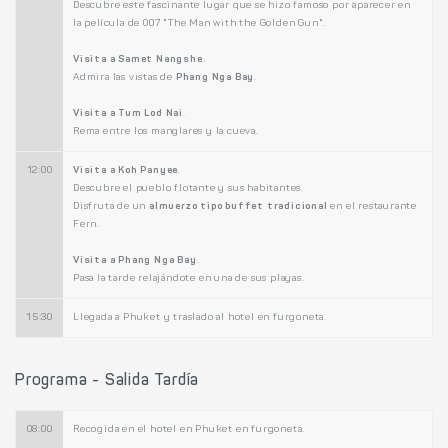
Descubre este fascinante lugar que se hizo famoso por aparecer en
la película de 007 "The Man with the Golden Gun".
Visita a Samet Nangshe
.
Admira las vistas de
Phang Nga Bay
.
Visita a Tum Lod Nai
.
Rema entre los manglares y la cueva.
12:00
Visita a Koh Panyee
.
Descubre el pueblo flotante y sus habitantes.
Disfruta de un
almuerzo tipo buffet tradicional
en el restaurante
Fern.
Visita a Phang Nga Bay
.
Pasa la tarde relajándote en una de sus playas.
15:30
Llegada a Phuket y traslado al hotel en furgoneta.
Programa - Salida Tardía
08:00
Recogida en el hotel en Phuket en furgoneta.