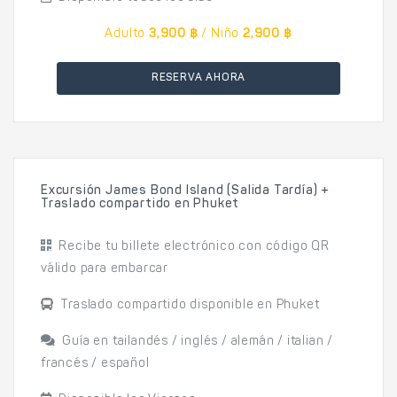
Adulto
3,900 ฿
/ Niño
2,900 ฿
RESERVA AHORA
Excursión James Bond Island (Salida Tardía) +
Traslado compartido en Phuket
Recibe tu billete electrónico con código QR
válido para embarcar
Traslado compartido disponible en Phuket
Guía en tailandés / inglés / alemán / italian /
francés / español