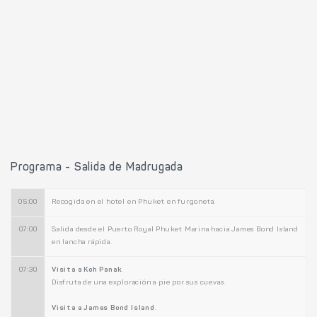
Programa - Salida de Madrugada
05:00
Recogida en el hotel en Phuket en furgoneta.
07:00
Salida desde el Puerto Royal Phuket Marina hacia James Bond Island
en lancha rápida.
07:30
Visita a Koh Panak
.
Disfruta de una exploración a pie por sus cuevas.
Visita a James Bond Island
.