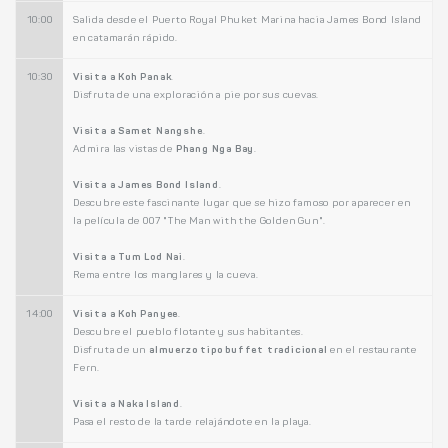
10:00
Salida desde el Puerto Royal Phuket Marina hacia James Bond Island
en catamarán rápido.
10:30
Visita a Koh Panak
.
Disfruta de una exploración a pie por sus cuevas.
Visita a Samet Nangshe
.
Admira las vistas de
Phang Nga Bay
.
Visita a James Bond Island
.
Descubre este fascinante lugar que se hizo famoso por aparecer en
la película de 007 "The Man with the Golden Gun".
Visita a Tum Lod Nai
.
Rema entre los manglares y la cueva.
14:00
Visita a Koh Panyee
.
Descubre el pueblo flotante y sus habitantes.
Disfruta de un
almuerzo tipo buffet tradicional
en el restaurante
Fern.
Visita a Naka Island
.
Pasa el resto de la tarde relajándote en la playa.