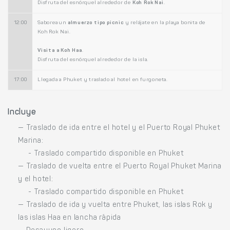
Disfruta del esnórquel alrededor de
Koh Rok Nai
.
12:00
Saborea un
almuerzo tipo picnic
y relájate en la playa bonita de
Koh Rok Nai.
Visita a Koh Haa
.
Disfruta del esnórquel alrededor de la isla.
17:00
Llegada a Phuket y traslado al hotel en furgoneta.
Incluye
— Traslado de ida entre el hotel y el Puerto Royal Phuket
Marina:
- Traslado compartido disponible en Phuket
— Traslado de vuelta entre el Puerto Royal Phuket Marina
y el hotel:
- Traslado compartido disponible en Phuket
— Traslado de ida y vuelta entre Phuket, las islas Rok y
las islas Haa en lancha rápida