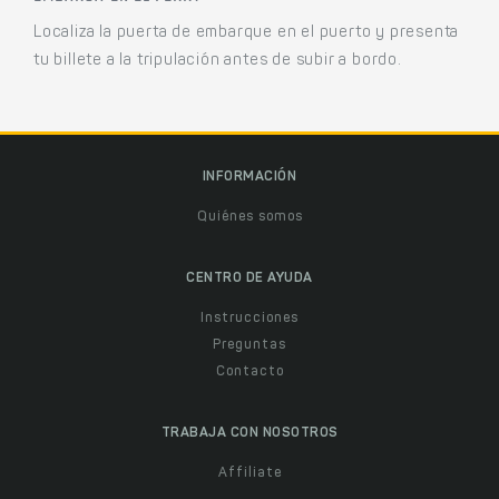
Localiza la puerta de embarque en el puerto y presenta
tu billete a la tripulación antes de subir a bordo.
INFORMACIÓN
Quiénes somos
CENTRO DE AYUDA
Instrucciones
Preguntas
Contacto
TRABAJA CON NOSOTROS
Affiliate