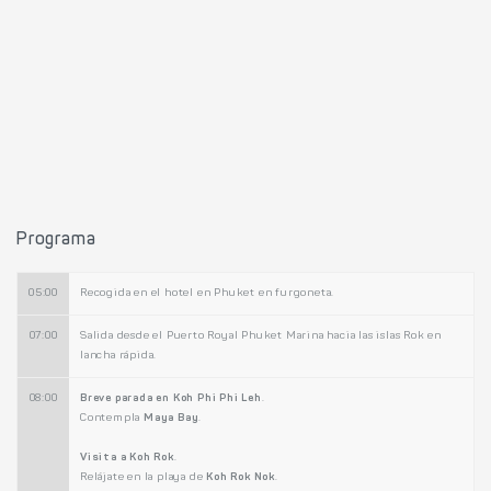
Programa
05:00
Recogida en el hotel en Phuket en furgoneta.
07:00
Salida desde el Puerto Royal Phuket Marina hacia las islas Rok en
lancha rápida.
08:00
Breve parada en Koh Phi Phi Leh
.
Contempla
Maya Bay
.
Visita a Koh Rok
.
Relájate en la playa de
Koh Rok Nok
.