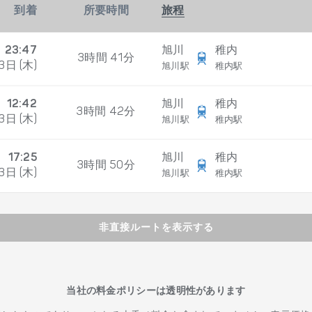
到着
所要時間
旅程
23:47
旭川
稚内
3時間 41分
3日 (木)
旭川駅
稚内駅
12:42
旭川
稚内
3時間 42分
3日 (木)
旭川駅
稚内駅
17:25
旭川
稚内
3時間 50分
3日 (木)
旭川駅
稚内駅
非直接ルートを表示する
当社の料金ポリシーは透明性があります