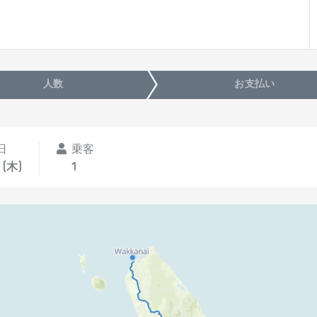
人数
お支払い
日
乗客
 (木)
1