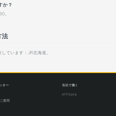
すか？
90。
方法
しています：JR北海道。
ンター
当社で働く
Affiliate
ご質問